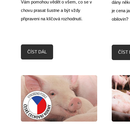
Vám pomohou vědět o všem, co se v
dány něko
chovu prasat šustne a být vždy
je cena j
připraveni na klíčová rozhodnutí.
obilovin?
ČÍST DÁL
ČÍST