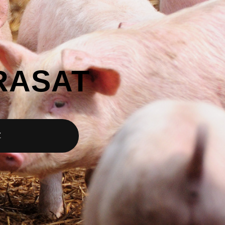
RASAT
Z