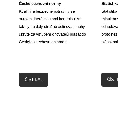
České cechovní normy
Statistik
Kvalitní a bezpečné potraviny ze
Statistik
surovin, které jsou pod kontrolou. Asi
minulém v
tak by se daly stručně definovat snahy
odhadovat
ukryté za vstupem chovatelů prasat do
proto nez
Českých cechovních norem.
plánování
ČÍST DÁL
ČÍST