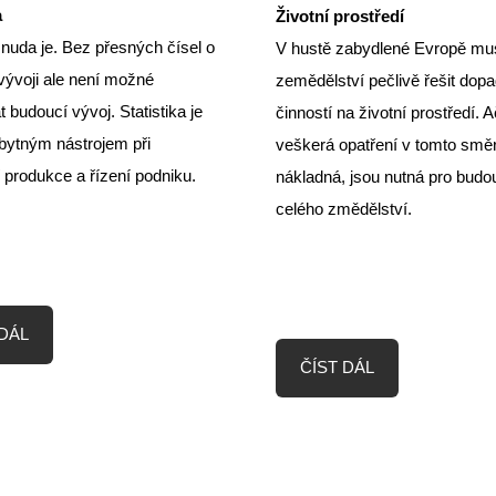
a
Životní prostředí
a nuda je. Bez přesných čísel o
V hustě zabydlené Evropě mu
ývoji ale není možné
zemědělství pečlivě řešit dop
 budoucí vývoj. Statistika je
činností na životní prostředí. A
bytným nástrojem při
veškerá opatření v tomto smě
 produkce a řízení podniku.
nákladná, jsou nutná pro budo
celého změdělství.
 DÁL
ČÍST DÁL