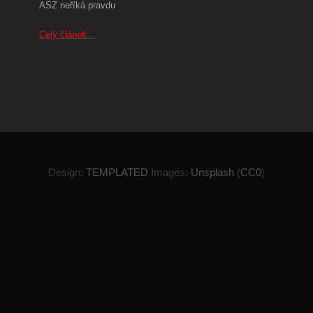
ASZ neříká pravdu
Celý článek...
Design:
TEMPLATED
Images:
Unsplash
(
CC0
)