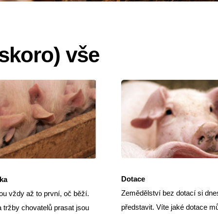
skoro) vše
Dotace
ka
Zemědělství bez dotací si dne
ou vždy až to první, oč běží.
představit. Víte jaké dotace m
 tržby chovatelů prasat jsou