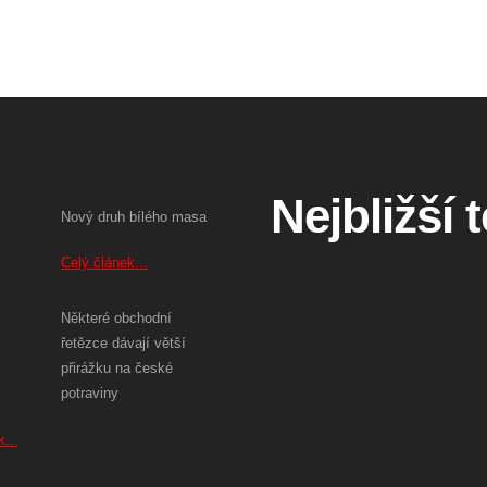
Nejbližší 
Nový druh bílého masa
Celý článek...
Některé obchodní
řetězce dávají větší
přirážku na české
potraviny
...