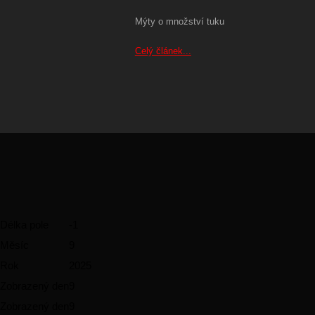
Mýty o množství tuku
Celý článek...
Délka pole
-1
Měsíc
9
Rok
2025
Zobrazený den
9
Zobrazený den
9