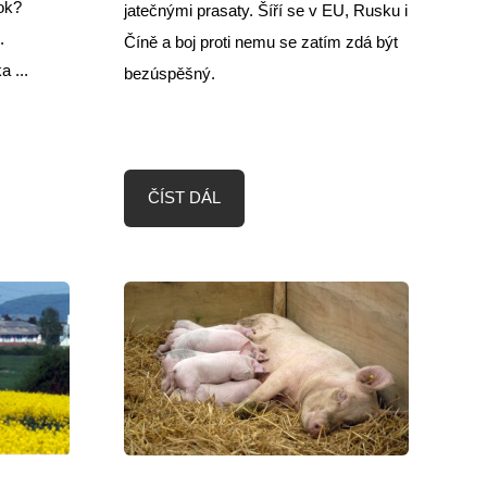
rok?
jatečnými prasaty. Šíří se v EU, Rusku i
.
Číně a boj proti nemu se zatím zdá být
 ...
bezúspěšný.
ČÍST DÁL