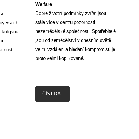
Welfare
Dobré životní podmínky zvířat jsou
sí
stále více v centru pozornosti
ady všech
nezemědělské společnosti. Spotřebitelé
čkoli jsou
jsou od zemědělství v dnešním světě
ru
velmi vzdáleni a hledání kompromisů je
ucnost
proto velmi koplikované.
ČÍST DÁL