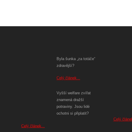
Byla šunka „za totáče“
zdravější?
Celý článek...
Vyšší welfare zvířat
znamená dražší
potraviny. Jsou lidé
ochotni si připlatit?
Celý článek
Celý článek...