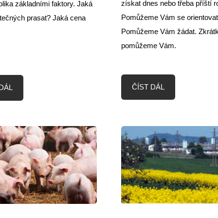
získat dnes nebo třeba příští 
lika základními faktory. Jaká
Pomůžeme Vám se orientovat
atečných prasat? Jaká cena
Pomůžeme Vám žádat. Zkrátka
pomůžeme Vám.
ČÍST DÁL
 DÁL