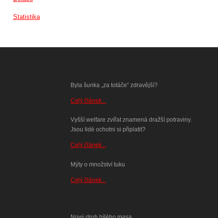
Statistika
Byla šunka „za totáče“ zdravější?
Celý článek...
Vyšší welfare zvířat znamená dražší potraviny.
Jsou lidé ochotni si připlatit?
Celý článek...
Mýty o množství tuku
Celý článek...
Nový druh bílého masa