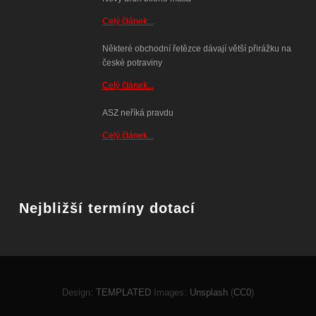
Celý článek...
Některé obchodní řetězce dávají větší přirážku na
české potraviny
Celý článek...
ASZ neříká pravdu
Celý článek...
Nejbližší termíny dotací
Design:
TEMPLATED
Images:
Unsplash
(
CC0
)