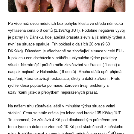
Po více než dvou měsících bez pohybu klesla ve středu německá
vyhlášená cena o 8 centů (1,19€/kg JUT). Podobně negativní vývoj
je patrný i v Dánsku, kde jatečná prasata zlevnila již minulý týden a
nyní se situace opakuje. Trh poklesl o dalších 20 ore (9,60
DKK/kg). Důvodem je všeobecně se zhoršující situace v celé EU -
k poklesu cen docházelo v průběhu uplynulého týdne prakticky
všude. Nejmírnější průběh mělo zlevňování ve Francii (-1 cent) a
naopak nejhorší v Holandsku (-9 centů). Mnoho států opět přijímá
opatření, která uzavírají restaurace, školy a další zařízení. Proto
rychle klesá poptávka po mase. Zároveň trvají problémy s
uzavírkami jatek a přebytkem neporažených prasat.
Na našem trhu zůstávala ještě v minulém týdnu situace velmi
stabilní. Cena se stále držela jen lehce nad hranicí 35 Kč/kg JUT.
To znamená, že zůstává 4 Kč pod dlouhodobým průměrem pro
tento týden a dokonce více než 10 Kč pod skutečností z loňského
roku. Porážky prasat za prvních devět měsíců jsou pode ČSÚ jen o