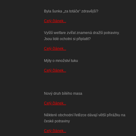
Byla šunka „za totáče“ zdravější?
Celý článek...
Vyšší welfare zvířat znamená dražší potraviny.
Jsou lidé ochotni si připlatit?
Celý článek...
Mýty o množství tuku
Celý článek...
Nový druh bílého masa
Celý článek...
Některé obchodní řetězce dávají větší přirážku na
české potraviny
Celý článek...