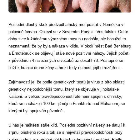
Poslední dlouhý skok předvedl africký mor prasat v Neměcku v
polovině června. Objevil se v Severním Porýní - Vestfálsku. Od té
doby sice k žádnému výraznému posunu nedošlo, ale bohužel to
neznamená, že by byla nákaza v klidu. V okolí měst Bad Berleburg
a Erndtebrück se objevují stále nové pozitivní nálezy. Jejich počet
z původních 4 nalezených divočáků už dosáhl 78. Postupně se
blíží k hranici druhé zóny a hrozí tedy nutnost jejího rozšíření.
Zajímavostí je, že podle genetických testů je virus z této oblasti
geneticky nejpodobnější tomu, který se objevuje v jihoitalské
Kalábrii. S velkou pravděpodobností ale není spojen s ohnisky,
která se nacházejí 100 km jižněji u Frankfurtu nad Mohanem, se
kterými byl spojován původně.
U nás je naštěstí stále klid. Poslední pozitivní nálezy se datují k
srpnu loňského roku a tak se s největší pravděpodobností brzy
začne jednat o zmírnění některých ochranných opatření. Podle