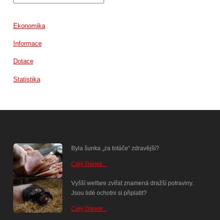
Ekonomika
Informace
Dotace
Statistika
Byla šunka „za totáče“ zdravější?
Celý článek...
Vyšší welfare zvířat znamená dražší potraviny.
Jsou lidé ochotni si připlatit?
Celý článek...