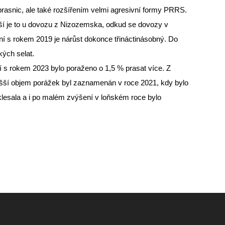
rasnic, ale také rozšířením velmi agresivní formy PRRS.
jší je to u dovozu z Nizozemska, odkud se dovozy v
ání s rokem 2019 je nárůst dokonce třináctinásobný. Do
kých selat.
ní s rokem 2023 bylo poraženo o 1,5 % prasat více. Z
yšší objem porážek byl zaznamenán v roce 2021, kdy bylo
 klesala a i po malém zvýšení v loňském roce bylo