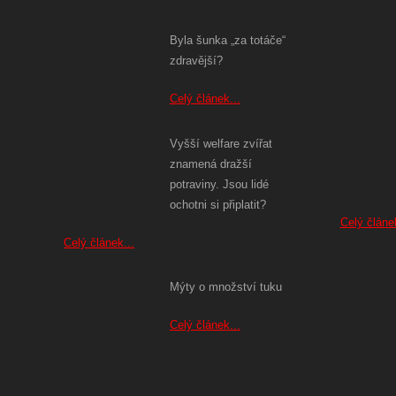
Byla šunka „za totáče“
zdravější?
Celý článek...
Vyšší welfare zvířat
znamená dražší
potraviny. Jsou lidé
ochotni si připlatit?
Celý článek
Celý článek...
Mýty o množství tuku
Celý článek...