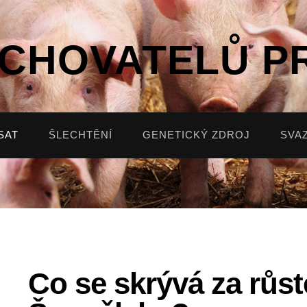
 CHOVATELŮ P
SAT
ŠLECHTĚNÍ
GENETICKÝ ZDROJ
SVA
Co se skrývá za růs