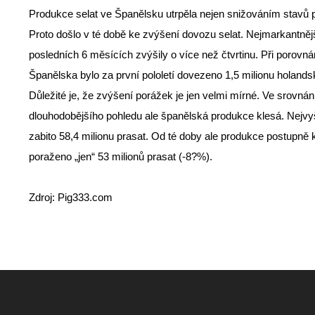
Produkce selat ve Španělsku utrpěla nejen snižováním stavů p
Proto došlo v té době ke zvýšení dovozu selat. Nejmarkantně
posledních 6 měsících zvýšily o více než čtvrtinu. Při porovn
Španělska bylo za první pololetí dovezeno 1,5 milionu holands
Důležité je, že zvýšení porážek je jen velmi mírné. Ve srovná
dlouhodobějšího pohledu ale španělská produkce klesá. Nejv
zabito 58,4 milionu prasat. Od té doby ale produkce postupně
poraženo „jen“ 53 milionů prasat (-8?%).
Zdroj: Pig333.com