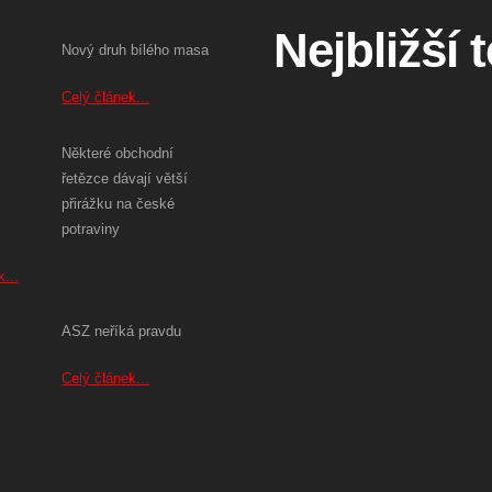
Nejbližší 
Nový druh bílého masa
Celý článek...
Některé obchodní
řetězce dávají větší
přirážku na české
potraviny
...
ASZ neříká pravdu
Celý článek...