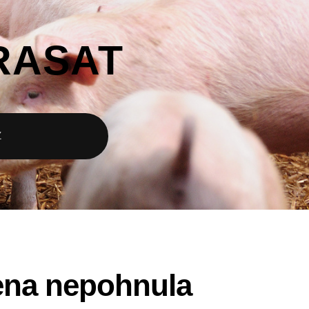
RASAT
Z
ena nepohnula