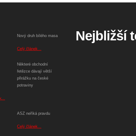
Nejbližší 
Nový druh bílého masa
Celý článek...
Některé obchodní
řetězce dávají větší
přirážku na české
potraviny
...
ASZ neříká pravdu
Celý článek...