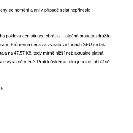
y se nemění a ani v případě selat nepřineslo
poklesu cen situace obrátila – jatečná prasata zdražila.
ogram. Průměrná cena za zvířata ve třídách SEU se tak
ala na 47,57 Kč, tedy mírně nižší než aktuálně platná
le výrazně méně. Proti loňskému roku je rozdíl přibližně
g.