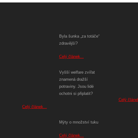
Byla šunka „za totáče“
zdravější?
Celý článek...
Vyšší welfare zvířat
znamená dražší
potraviny. Jsou lidé
ochotni si připlatit?
Celý článek
Celý článek...
Mýty o množství tuku
Celý článek...