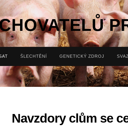
 CHOVATELŮ P
SAT
ŠLECHTĚNÍ
GENETICKÝ ZDROJ
SVA
Navzdory clům se c