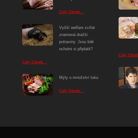
Celý článek...
Vyšší welfare zvířat
znamená dražší
potraviny. Jsou lidé
ochotni si připlatit?
Celý článek
Celý článek...
Mýty o množství tuku
Celý článek...