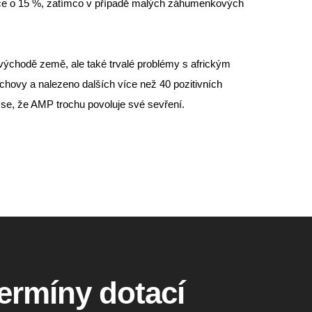
ce o 15 %, zatímco v případě malých záhumenkových
ýchodě země, ale také trvalé problémy s africkým
chovy a nalezeno dalších více než 40 pozitivních
á se, že AMP trochu povoluje své sevření.
termíny dotací