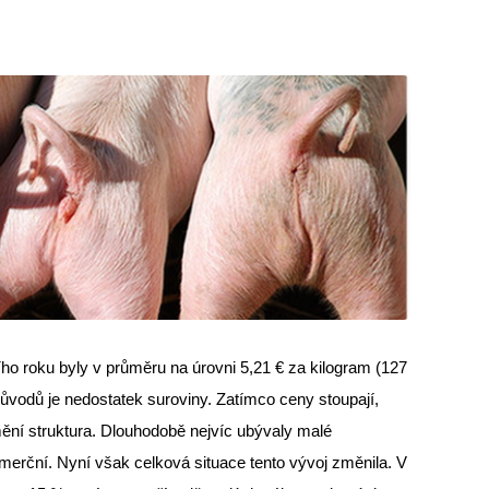
ho roku byly v průměru na úrovni 5,21 € za kilogram (127
ůvodů je nedostatek suroviny. Zatímco ceny stoupají,
ění struktura. Dlouhodobě nejvíc ubývaly malé
erční. Nyní však celková situace tento vývoj změnila. V