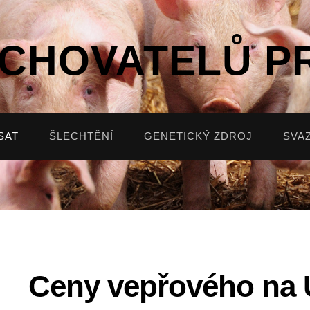
 CHOVATELŮ P
SAT
ŠLECHTĚNÍ
GENETICKÝ ZDROJ
SVA
Ceny vepřového na U