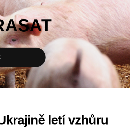
RASAT
Z
krajině letí vzhůru