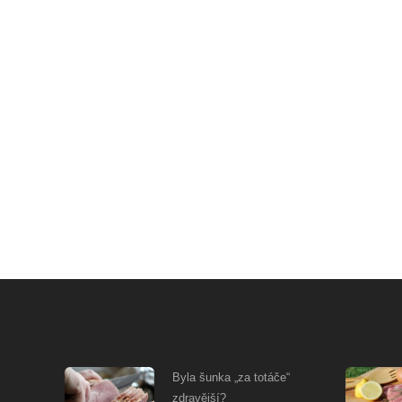
Byla šunka „za totáče“
zdravější?