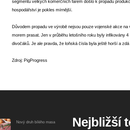
segmentu velkých komerčních farem došlo k propadu produk
hospodářství je pokles mírnější.
Důvodem propadu ve výrobě nejsou pouze vojenské akce na v
morem prasat. Jen v průběhu letošního roku byly infikovány 4 
divočáků. Je ale pravda, že loňská čísla byla ještě horší a zd
Zdroj: PigProgress
Nejbližší 
Nový druh bílého masa