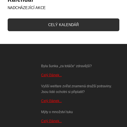
NADCHÁZEJÍCÍ AKCE
CELÝ KALENDÁŘ
Byla šunka „za totáče“ zdravější?
Celý článek...
Vyšší welfare zvířat znamená dražší potraviny.
Jsou lidé ochotni si připlatit?
Celý článek...
Mýty o množství tuku
Celý článek...