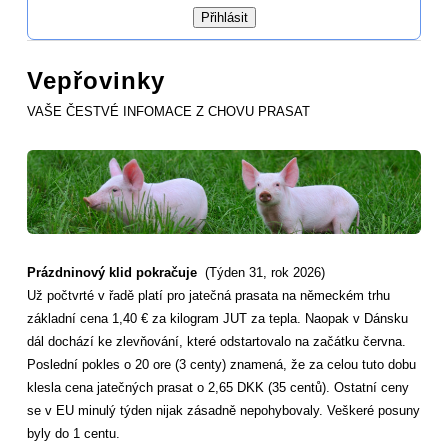
Vepřovinky
VAŠE ČESTVÉ INFOMACE Z CHOVU PRASAT
Prázdninový klid pokračuje
(Týden 31, rok 2026)
Už počtvrté v řadě platí pro jatečná prasata na německém trhu
základní cena 1,40 € za kilogram JUT za tepla. Naopak v Dánsku
dál dochází ke zlevňování, které odstartovalo na začátku června.
Poslední pokles o 20 ore (3 centy) znamená, že za celou tuto dobu
klesla cena jatečných prasat o 2,65 DKK (35 centů). Ostatní ceny
se v EU minulý týden nijak zásadně nepohybovaly. Veškeré posuny
byly do 1 centu.