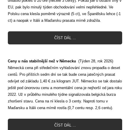
ohlásilo pokles o 20 ore (necelé 3 centy). Pokud jde o ostatní trhy v
EU, pak bylo minulý týden obchodování velmi nepřehledné. Ve
Polsku cena klesla poměrně výrazně (5 ct), ve Španělsku lehce (-1
ct) a naopak v Itálii a Maďarsku prasata mírně zdražila.
ČÍST DÁL ...
Ceny u nás stabilnější než v Německu
(Týden 28, rok 2026)
Německá cena při středečním vyhlašování znovu propadla o deset
centů. Pro příštích sedm dní se tak bude cena jatečných prasat
odvíjet od základu 1,40 € za kilogram JUT. Německo se tak dostalo
ještě pod únorovou cenu a momentální cena je nejhorší od jara roku
2022. Už v průběhu minulého týdne signalizovala belgická burza
zhoršení stavu. Cena na ní klesla o 3 centy. Naproti tomu v
Maďarsku a Itálii cena mírně rostla (0,7 centu resp. 2,6 centu).
ČÍST DÁL ...