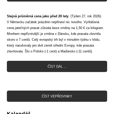
Stejná průměrná cena jako před 20 lety
(Týden 27, rok 2026)
V Německu začátek prázdnin nepřinesl nic nového. Vyhlášená
cena jatečných prasat zůstala beze změny na 1,50 € za kilogram.
Mnohem nepříznivější je změna v Dánsku, kde prasata zlevnila
skoro o 7 centů. Celý evropský trh byl v minulém týdnu v klidu,
který narušovaly jen dvě země střední Evropy, kde prasata
zlevňovala. Šlo o Polsko (-1 cent) a Maďarsko (-11 centů).
ČÍST DÁL ...
ČÍST VEPŘOVINKY
Kalendář