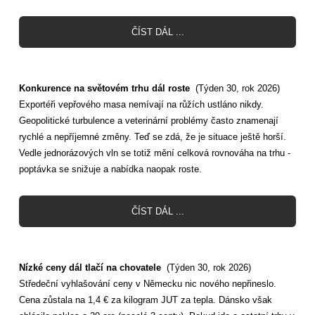
ČÍST DÁL ...
Konkurence na světovém trhu dál roste
(Týden 30, rok 2026)
Exportéři vepřového masa nemívají na růžích ustláno nikdy.
Geopolitické turbulence a veterinární problémy často znamenají
rychlé a nepříjemné změny. Teď se zdá, že je situace ještě horší.
Vedle jednorázových vln se totiž mění celková rovnováha na trhu -
poptávka se snižuje a nabídka naopak roste.
ČÍST DÁL ...
Nízké ceny dál tlačí na chovatele
(Týden 30, rok 2026)
Středeční vyhlašování ceny v Německu nic nového nepřineslo.
Cena zůstala na 1,4 € za kilogram JUT za tepla. Dánsko však