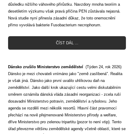
důsledku nižšího váhového přírůstku. Navzdory mnoha teoriím a
desetiletím výzkumu však pravá příčina PEN zůstávala nejasná.
Nová studie nyní přinesla zásadní důkaz, že toto onemocnění
přímo vyvolává bakterie Fusobacterium necrophorum.
ČÍST DÁL ...
Dánsko zrušilo Ministerstvo zemědělství
(Týden 24, rok 2026)
Dánsko je mezi chovateli vnímáno jako "země zaslíbená". Realita
je však jiná. Dánsko jako první uvalilo uhlíkovou daň na
zemědělství. Jako další krok ukazující cestu velmi diskutabilním
směrem oznámila dánská vláda zásadní reorganizaci - zcela ruší
dosavadní Ministerstvo potravin, zemědělství a rybolovu. Jeho
agenda se rozdělí mezi několik resortů. Hlavní část pravomocí
přechází na nově přejmenované Ministerstvo přírody a welfare,
dříve Ministerstvo pro zelenou tripartitu (pozor to není vtip). Tento
úřad převezme většinu zemědělské agendy včetně oblastí, které se