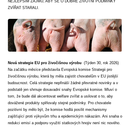
NEJLEPŠÍM ZÁJMU, ABY SE O DOBRÉ ŽIVOTNÍ PODMÍNKY
ZVÍŘAT STARALI.
Nová strategie EU pro živočišnou výrobu
(Týden 30, rok 2026)
Na začátku měsíce představila Evropská komise Strategii pro
živočišnou výrobu, která by měla zajistit chovatelům v EU jistější
budoucnost. Celá strategie nepřináší žádné převratné novinky a v
podstatě jen shrnuje dosavadní snahy Evropské komise. Mluví o
tom, že bude dál akcentovat welfare zvířat a usilovat o to, aby
dovážené produkty splňovaly stejné podmínky. Pro chovatele
pozitivní by mělo být, že komise hodlá posílit mechanismy
zajišťující proti výkyvům trhu a epidemickým nákazám. Ani snaha o
redukci emisí a podporu využití statkových hnojiv není nic nového.