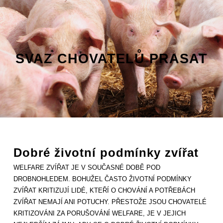
SVAZ CHOVATELŮ PRASAT
Dobré životní podmínky zvířat
WELFARE ZVÍŘAT JE V SOUČASNÉ DOBĚ POD
DROBNOHLEDEM. BOHUŽEL ČASTO ŽIVOTNÍ PODMÍNKY
ZVÍŘAT KRITIZUJÍ LIDÉ, KTEŘÍ O CHOVÁNÍ A POTŘEBÁCH
ZVÍŘAT NEMAJÍ ANI POTUCHY. PŘESTOŽE JSOU CHOVATELÉ
KRITIZOVÁNI ZA PORUŠOVÁNÍ WELFARE, JE V JEJICH