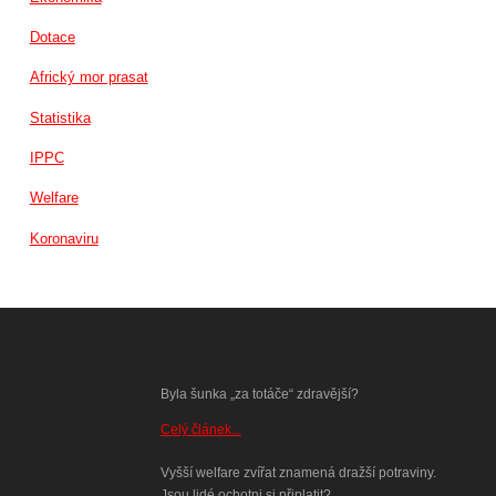
Dotace
Africký mor prasat
Statistika
IPPC
Welfare
Koronaviru
Byla šunka „za totáče“ zdravější?
Celý článek...
Vyšší welfare zvířat znamená dražší potraviny.
Jsou lidé ochotni si připlatit?