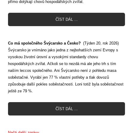
přímo dotýkají chovů hospodářských zvířat.
ČÍST DÁL ...
Co má společného Švýcarsko a Česko?
(Týden 20, rok 2026)
Švýcarsko je vnímáno jako jedna z nejbohatších zemí Evropy s
vysokou životní úrovní a vysokými standardy chovu
hospodářských zvířat. Ačkoli se to nezdá má ale jeho trh s tím
naším leccos společného. Ani Švýcarsko není z pohledu masa
soběstačné. Vyrábí jen 77 % vlastní potřeby a tlak dovozů
způsobuje další pokles soběstačnosti. Loni totiž byla soběstačnost
ještě ze 79 %.
ČÍST DÁL ...
Načti další zprávy