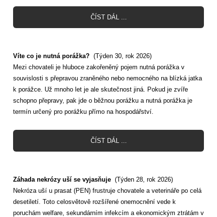
ČÍST DÁL ...
Víte co je nutná porážka?
(Týden 30, rok 2026)
Mezi chovateli je hluboce zakořeněný pojem nutná porážka v
souvislosti s přepravou zraněného nebo nemocného na blízká jatka
k porážce. Už mnoho let je ale skutečnost jiná. Pokud je zvíře
schopno přepravy, pak jde o běžnou porážku a nutná porážka je
termín určený pro porážku přímo na hospodářství.
ČÍST DÁL ...
Záhada nekrózy uší se vyjasňuje
(Týden 28, rok 2026)
Nekróza uší u prasat (PEN) frustruje chovatele a veterináře po celá
desetiletí. Toto celosvětově rozšířené onemocnění vede k
poruchám welfare, sekundárním infekcím a ekonomickým ztrátám v